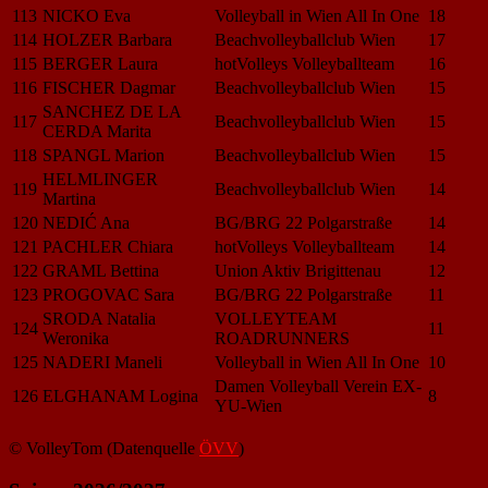
113
NICKO Eva
Volleyball in Wien All In One
18
114
HOLZER Barbara
Beachvolleyballclub Wien
17
115
BERGER Laura
hotVolleys Volleyballteam
16
116
FISCHER Dagmar
Beachvolleyballclub Wien
15
SANCHEZ DE LA
117
Beachvolleyballclub Wien
15
CERDA Marita
118
SPANGL Marion
Beachvolleyballclub Wien
15
HELMLINGER
119
Beachvolleyballclub Wien
14
Martina
120
NEDIĆ Ana
BG/BRG 22 Polgarstraße
14
121
PACHLER Chiara
hotVolleys Volleyballteam
14
122
GRAML Bettina
Union Aktiv Brigittenau
12
123
PROGOVAC Sara
BG/BRG 22 Polgarstraße
11
SRODA Natalia
VOLLEYTEAM
124
11
Weronika
ROADRUNNERS
125
NADERI Maneli
Volleyball in Wien All In One
10
Damen Volleyball Verein EX-
126
ELGHANAM Logina
8
YU-Wien
© VolleyTom (Datenquelle
ÖVV
)