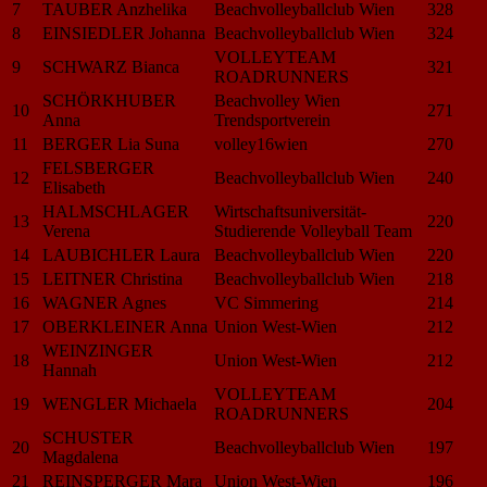
7
TAUBER Anzhelika
Beachvolleyballclub Wien
328
8
EINSIEDLER Johanna
Beachvolleyballclub Wien
324
VOLLEYTEAM
9
SCHWARZ Bianca
321
ROADRUNNERS
SCHÖRKHUBER
Beachvolley Wien
10
271
Anna
Trendsportverein
11
BERGER Lia Suna
volley16wien
270
FELSBERGER
12
Beachvolleyballclub Wien
240
Elisabeth
HALMSCHLAGER
Wirtschaftsuniversität-
13
220
Verena
Studierende Volleyball Team
14
LAUBICHLER Laura
Beachvolleyballclub Wien
220
15
LEITNER Christina
Beachvolleyballclub Wien
218
16
WAGNER Agnes
VC Simmering
214
17
OBERKLEINER Anna
Union West-Wien
212
WEINZINGER
18
Union West-Wien
212
Hannah
VOLLEYTEAM
19
WENGLER Michaela
204
ROADRUNNERS
SCHUSTER
20
Beachvolleyballclub Wien
197
Magdalena
21
REINSPERGER Mara
Union West-Wien
196