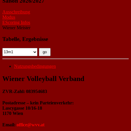
Saison 2026/2027
Ausschreibung
Modus
EScoring Infos
Wiener Meister
Tabelle, Ergebnisse
Nutzungsbedingungen
Wiener Volleyball Verband
ZVR-Zahl: 083954683
Postadresse – kein Parteienverkehr:
Lascygasse 10/16-18
1170 Wien
Email:
office@wvv.at