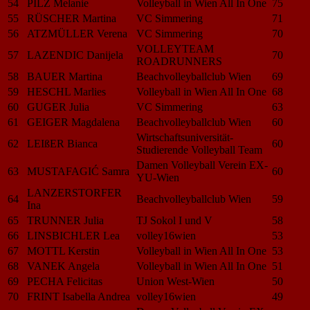
54
PILZ Melanie
Volleyball in Wien All In One
75
55
RÜSCHER Martina
VC Simmering
71
56
ATZMÜLLER Verena
VC Simmering
70
VOLLEYTEAM
57
LAZENDIC Danijela
70
ROADRUNNERS
58
BAUER Martina
Beachvolleyballclub Wien
69
59
HESCHL Marlies
Volleyball in Wien All In One
68
60
GUGER Julia
VC Simmering
63
61
GEIGER Magdalena
Beachvolleyballclub Wien
60
Wirtschaftsuniversität-
62
LEIßER Bianca
60
Studierende Volleyball Team
Damen Volleyball Verein EX-
63
MUSTAFAGIĆ Samra
60
YU-Wien
LANZERSTORFER
64
Beachvolleyballclub Wien
59
Ina
65
TRUNNER Julia
TJ Sokol I und V
58
66
LINSBICHLER Lea
volley16wien
53
67
MOTTL Kerstin
Volleyball in Wien All In One
53
68
VANEK Angela
Volleyball in Wien All In One
51
69
PECHA Felicitas
Union West-Wien
50
70
FRINT Isabella Andrea
volley16wien
49