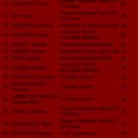
Damen Volleyball Verein EX-
71
PAUNOVIĆ Sara
49
YU-Wien
Damen Volleyball Verein EX-
72
ZIV Laura
49
YU-Wien
73
PODRIMAJ Abnora
Volleyball in Wien All In One
48
VOLLEYTEAM
74
GSTREIN Simone
45
ROADRUNNERS
75
DONEV Victoria
Beachvolleyballclub Wien
44
76
WÖBER Sophie
Volleyball in Wien All In One
42
77
FREY Isabella
Beachvolleyballclub Wien
41
VOLLEYTEAM
78
HAIDER Bettina
39
ROADRUNNERS
79
ČANKOVIĆ Tamara
TJ Sokol I und V
34
HAGENHOFER
80
TJ Sokol I und V
34
Veronika
LIMBECK-LILIENAU
81
TJ Sokol I und V
34
Johanna Marie
Damen Volleyball Verein EX-
82
PASULJ Tamara
34
YU-Wien
Damen Volleyball Verein EX-
83
DANILOVIĆ Maja
30
YU-Wien
84
DECRINIS Romana
WAT Tigers Sport
30