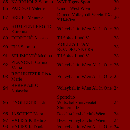
85
KARNHOLZ Sabrina
WAT Tigers Sport
30
86
PARISOT Valerie
Union West-Wien
30
Damen Volleyball Verein EX-
87
SREJIĆ Manuela
30
YU-Wien
STUTZENBERGER
88
Volleyball in Wien All In One
30
Karolina
89
DJORDJIĆ Anastasia
TJ Sokol I und V
28
VOLLEYTEAM
90
FUß Sabrina
28
ROADRUNNERS
91
SELIMOVIĆ Mediha
TJ Sokol I und V
28
PLANCKH Carina
92
Volleyball in Wien All In One
26
Maria
RECHNITZER Lisa-
93
Volleyball in Wien All In One
25
Marie
BEBEKAJLO
94
Volleyball in Wien All In One
24
Natascha
Sportclub
95
ENGLEDER Judith
Wirtschaftsuniversität-
24
Studierende
96
JASCHKE Margit
Beachvolleyballclub Wien
24
97
VALISSIK Bettina
Beachvolleyballclub Wien
24
98
VALISSIK Daniela
Volleyball in Wien All In One
24