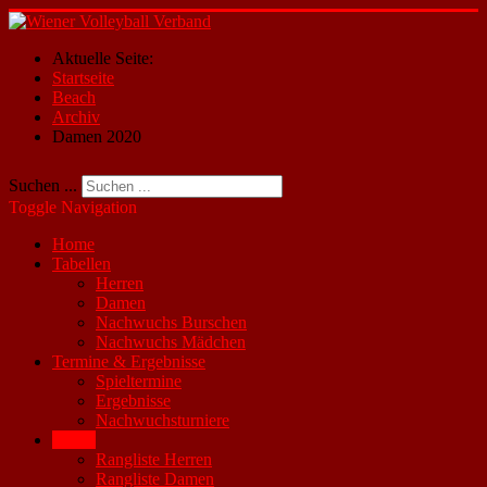
Aktuelle Seite:
Startseite
Beach
Archiv
Damen 2020
Suchen ...
Toggle Navigation
Home
Tabellen
Herren
Damen
Nachwuchs Burschen
Nachwuchs Mädchen
Termine & Ergebnisse
Spieltermine
Ergebnisse
Nachwuchsturniere
Beach
Rangliste Herren
Rangliste Damen