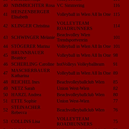
40
NIMMRICHTER Rosa
VC Simmering
116
HEISZENBERGER
41
Volleyball in Wien All In One
115
Elisabeth
VOLLEYTEAM
42
KLINGER Christina
114
ROADRUNNERS
Beachvolley Wien
43
SCHWINGER Melanie
101
Trendsportverein
44
STÖGERER Marina
Volleyball in Wien All In One
101
BRUNNBAUER
45
Volleyball in Wien All In One
98
Beatrice
46
SCHERLING Caroline
hotVolleys Volleyballteam
91
MASCHERBAUER
47
Volleyball in Wien All In One
89
Katharina
48
REICHEL Ines
Beachvolleyballclub Wien
85
49
NETZ Sarah
Union West-Wien
82
50
HARZL Andrea
Beachvolleyballclub Wien
80
51
ETTE Sophie
Union West-Wien
77
STEINACHER
52
Beachvolleyballclub Wien
76
Rebecca
VOLLEYTEAM
53
COLLINS Lisa
75
ROADRUNNERS