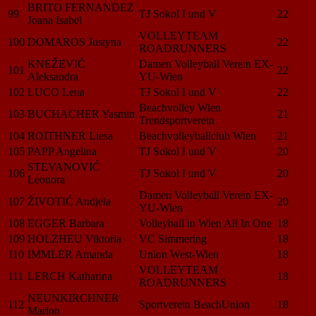
BRITO FERNANDEZ
99
TJ Sokol I und V
22
Joana Isabel
VOLLEYTEAM
100
DOMAROS Justyna
22
ROADRUNNERS
KNEŽEVIĆ
Damen Volleyball Verein EX-
101
22
Aleksandra
YU-Wien
102
LUCO Lena
TJ Sokol I und V
22
Beachvolley Wien
103
BUCHACHER Yasmin
21
Trendsportverein
104
ROITHNER Liesa
Beachvolleyballclub Wien
21
105
PAPP Angelina
TJ Sokol I und V
20
STEVANOVIĆ
106
TJ Sokol I und V
20
Leonora
Damen Volleyball Verein EX-
107
ŽIVOTIĆ Andjela
20
YU-Wien
108
EGGER Barbara
Volleyball in Wien All In One
18
109
HOLZHEU Viktoria
VC Simmering
18
110
IMMLER Amanda
Union West-Wien
18
VOLLEYTEAM
111
LERCH Katharina
18
ROADRUNNERS
NEUNKIRCHNER
112
Sportverein BeachUnion
18
Marion