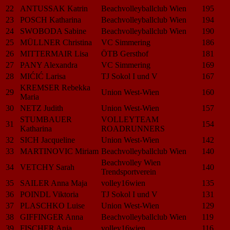
22
ANTUSSAK Katrin
Beachvolleyballclub Wien
195
23
POSCH Katharina
Beachvolleyballclub Wien
194
24
SWOBODA Sabine
Beachvolleyballclub Wien
190
25
MÜLLNER Christina
VC Simmering
186
26
MITTERMAIR Lisa
ÖTB Gersthof
181
27
PANY Alexandra
VC Simmering
169
28
MIĆIĆ Larisa
TJ Sokol I und V
167
KREMSER Rebekka
29
Union West-Wien
160
Maria
30
NETZ Judith
Union West-Wien
157
STUMBAUER
VOLLEYTEAM
31
154
Katharina
ROADRUNNERS
32
SICH Jacqueline
Union West-Wien
142
33
MARTINOVIC Miriam
Beachvolleyballclub Wien
140
Beachvolley Wien
34
VETCHY Sarah
140
Trendsportverein
35
SAILER Anna Maja
volley16wien
135
36
POINDL Viktoria
TJ Sokol I und V
131
37
PLASCHKO Luise
Union West-Wien
129
38
GIFFINGER Anna
Beachvolleyballclub Wien
119
39
FISCHER Anja
volley16wien
116