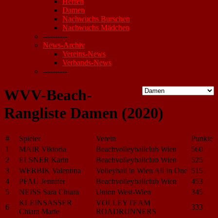
Herren
Damen
Nachwuchs Burschen
Nachwuchs Mädchen
----------
News-Archiv
Vereins-News
Verbands-News
----------
WVV-Beach-
Rangliste Damen (2020)
#
Spieler
Verein
Punkte
1
MAIR Viktoria
Beachvolleyballclub Wien
560
2
ELSNER Karin
Beachvolleyballclub Wien
525
3
WERBIK Valentina
Volleyball in Wien All In One
515
4
PFAU Jennifer
Beachvolleyballclub Wien
453
5
NEISS Sara Chiara
Union West-Wien
345
KLEINSASSER
VOLLEYTEAM
6
333
Chiara Marie
ROADRUNNERS