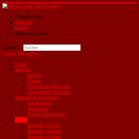
Aktuelle Seite:
Startseite
Beach
Turniere in Wien
Suchen ...
Toggle Navigation
Home
Tabellen
Herren
Damen
Nachwuchs Burschen
Nachwuchs Mädchen
Termine & Ergebnisse
Spieltermine
Ergebnisse
Nachwuchsturniere
Beach
Rangliste Herren
Rangliste Damen
Turniere in Wien